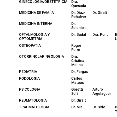
GINECOLOGIA/OBSTETRÍCIA
Dra.
Quesada
MEDICINA DE FAMÍIA
Dr. Diaz-
Dr. Giralt
Peñalver
MEDICINA INTERNA
Dr.
Solanich
OFTALMOLOGIA Y
Dr. Badal
Dra. Pont
E
OPTOMETRIA
L
OSTEOPATIA
Roger
Ferré
OTORRINOLARINGOLOGIA
Dra.
Cristina
Molina
PEDIATRIA
Dr. Fargas
PODOLOGIA
Carles
Mateos
PSICOLOGIA
Goretti
Arturo
Solà
Argelaguer
REUMATOLOGIA
Dr. Giralt
TRAUMATOLOGIA
Dr. Mir
Dr. Sirio
D