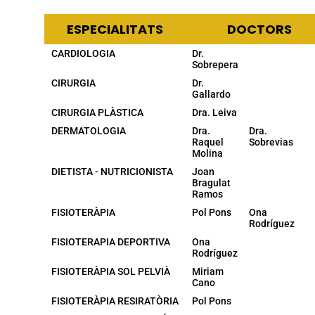
ESPECIALITATS
DOCTORS
CARDIOLOGIA
Dr.
Sobrepera
CIRURGIA
Dr.
Gallardo
CIRURGIA PLÀSTICA
Dra. Leiva
DERMATOLOGIA
Dra.
Dra.
Raquel
Sobrevias
Molina
DIETISTA - NUTRICIONISTA
Joan
Bragulat
Ramos
FISIOTERÀPIA
Pol Pons
Ona
Rodríguez
FISIOTERAPIA DEPORTIVA
Ona
Rodríguez
FISIOTERÀPIA SOL PELVIÀ
Miriam
Cano
FISIOTERÀPIA RESIRATÒRIA
Pol Pons