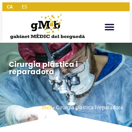
CA
ES
Cirurgia plàstica i
reparadora
Inici
»
Cirurgia plàstica i reparadora