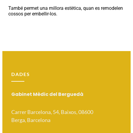
També permet una millora estètica, quan es remodelen
cossos per embellir-los.
DADES
Gabinet Mèdic del Berguedà
Carrer Barcelona, 54, Baixos, 08600
Berga, Barcelona